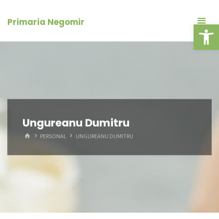
Skip
conținut
to
Primaria Negomir
Deschide ba
content
Ungureanu Dumitru
HOME
PERSONAL
UNGUREANU DUMITRU