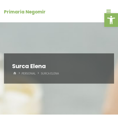
Skip
conținut
to
Primaria Negomir
Deschide ba
content
Surca Elena
HOME
PERSONAL
SURCA ELENA