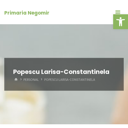
Skip
conținut
to
Primaria Negomir
Deschide ba
content
Popescu Larisa-Constantinela
HOME
PERSONAL
POPESCU LARISA-CONSTANTINELA