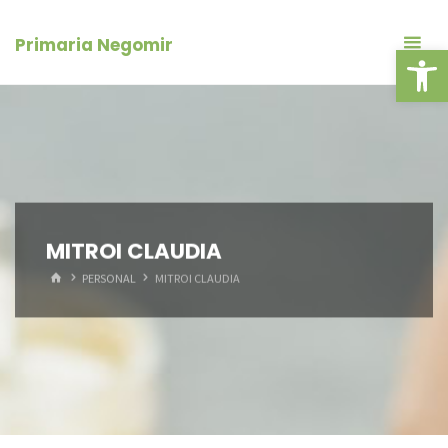
Skip
conținut
to
Primaria Negomir
Deschide ba
content
MITROI CLAUDIA
HOME
PERSONAL
MITROI CLAUDIA