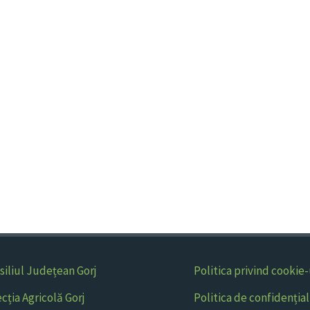
siliul Județean Gorj
Politica privind cookie-
ecția Agricolă Gorj
Politica de confidențial