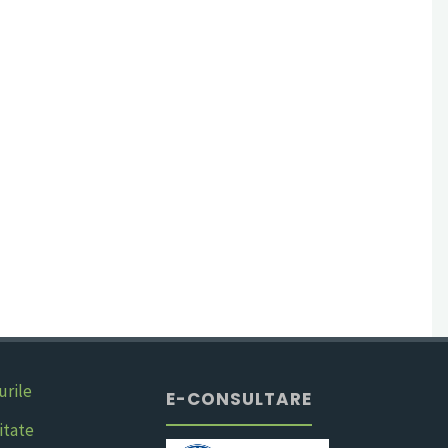
urile
E-CONSULTARE
itate