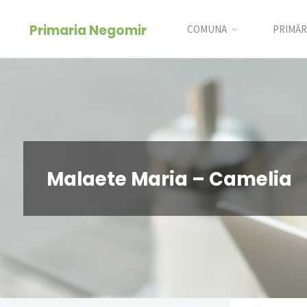
Skip
conținut
Primaria Negomir
to
COMUNA
PRIMĂR
content
Malaete Maria – Camelia