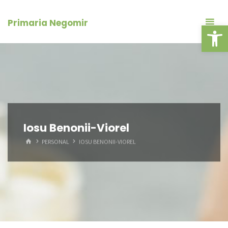
Skip
conținut
to
Primaria Negomir
Deschide ba
content
Iosu Benonii-Viorel
HOME
PERSONAL
IOSU BENONII-VIOREL