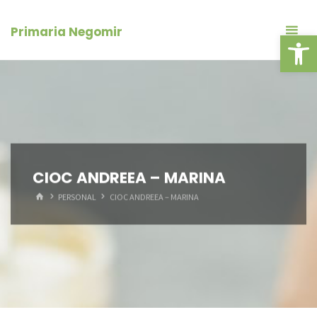
Skip
conținut
to
Primaria Negomir
Deschide ba
content
CIOC ANDREEA – MARINA
HOME
PERSONAL
CIOC ANDREEA – MARINA