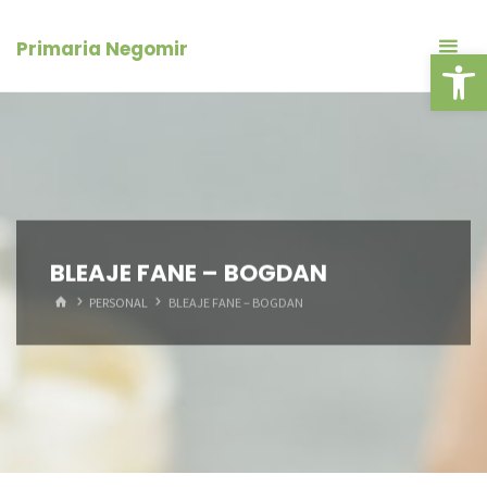
Skip
conținut
to
Primaria Negomir
Deschide ba
content
BLEAJE FANE – BOGDAN
HOME
PERSONAL
BLEAJE FANE – BOGDAN