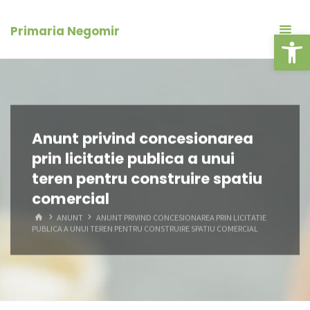
Skip
conținut
to
Primaria Negomir
Deschide ba
content
Anunt privind concesionarea
prin licitatie publica a unui
teren pentru construire spatiu
comercial
HOME
ANUNT
ANUNT PRIVIND CONCESIONAREA PRIN LICITATIE
PUBLICA A UNUI TEREN PENTRU CONSTRUIRE SPATIU COMERCIAL