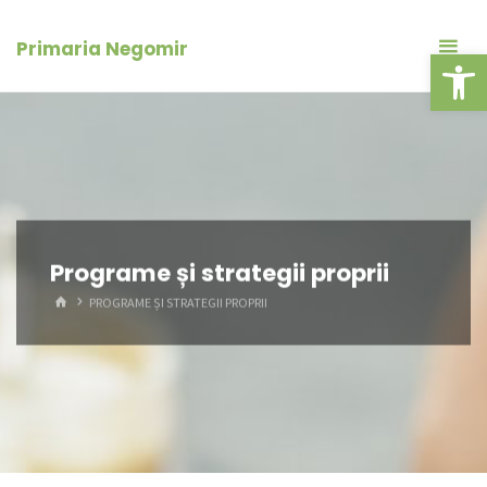
Skip
conținut
to
Primaria Negomir
Deschide ba
content
Programe și strategii proprii
HOME
PROGRAME ȘI STRATEGII PROPRII