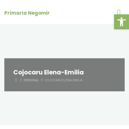
Skip
conținut
to
Primaria Negomir
Deschide ba
content
Cojocaru Elena-Emilia
HOME
PERSONAL
COJOCARU ELENA-EMILIA