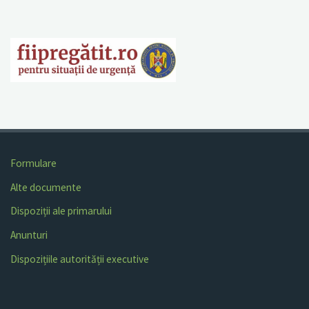
Formulare
Alte documente
Dispoziții ale primarului
Anunturi
Dispozițiile autorității executive